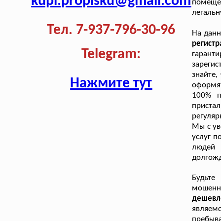
kupi.propisku@gmail.com
помеще
легальн
Тел. 7-937-796-30-96
На дан
регист
Telegram:
гарант
зарегис
знайте,
Нажмите тут
оформят
100% п
пристал
регуляр
Мы с ув
услуг п
людей 
долгож
Будьте
мошенн
дешевле
являем
пребыв