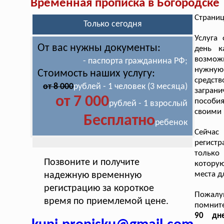
Временная прописка в Богородске
Страниц
Только сегодня
Услуга
От вас нужны документы:
день к
возмож
- паспорта гражданина РФ;
нужную 
Стоимость наших услугу:
средств
от 8 000
рублей - 1 человек (3 месяца)
загран
от 7 000
пособи
рублей - 1 взрослый
своими 
Бесплатно
ребенок
Сейчас
регистр
только 
Позвоните и получите
которую
места д
надежную временную
регистрацию за короткое
Пожалуй
время по приемлемой цене.
помнит
90 дн