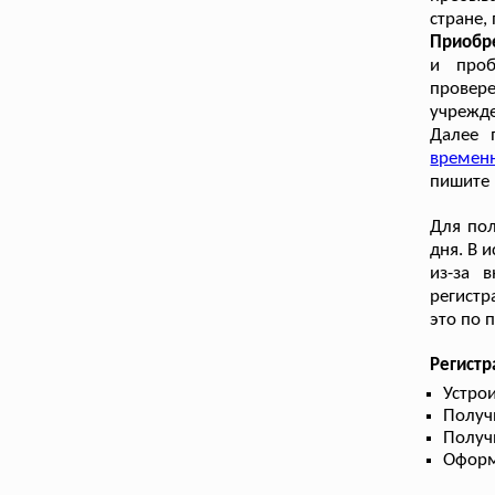
стране,
Приобр
и проб
провере
учрежде
Далее 
времен
пишите 
Для пол
дня. В 
из-за 
регистр
это по 
Регистр
Устрои
Получ
Получ
Оформ